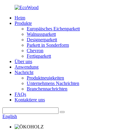
Heim
Produkte
Europäisches Eichenparkett
Walnussparkett
Designerparkett
Parkett in Sonderform
Chevron
Fertigparkett
Über uns
Anwendung
Nachricht
Produktneuigkeiten
Unternehmens Nachrichten
Branchennachrichten
FAQs
Kontaktiere uns
English