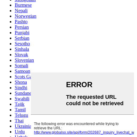
Burmese
Nepali
Norwegian
Pashto
Persian
Punjabi
Serbian
Sesotho
Sinhala
Slovak
Slovenian
Somali
Samoan
Scots Gaelic
Shona
Sindhi
Sundanese
Swahili
Tajik
Tamil
Telugu
Thai
Ukrainian
Urdu