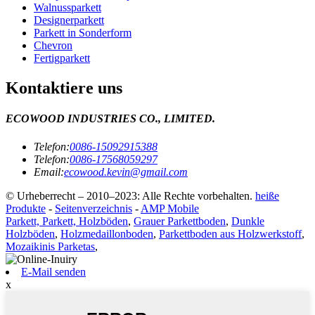
Walnussparkett
Designerparkett
Parkett in Sonderform
Chevron
Fertigparkett
Kontaktiere uns
ECOWOOD INDUSTRIES CO., LIMITED.
Telefon:
0086-15092915388
Telefon:
0086-17568059297
Email:
ecowood.kevin@gmail.com
© Urheberrecht – 2010–2023: Alle Rechte vorbehalten.
heiße
Produkte
-
Seitenverzeichnis
-
AMP Mobile
Parkett, Parkett, Holzböden
,
Grauer Parkettboden
,
Dunkle
Holzböden
,
Holzmedaillonboden
,
Parkettboden aus Holzwerkstoff
,
Mozaikinis Parketas
,
E-Mail senden
x