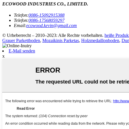
ECOWOOD INDUSTRIES CO., LIMITED.
Telefon:
0086-15092915388
Telefon:
0086-17568059297
Email:
ecowood.kevin@gmail.com
© Urheberrecht – 2010–2023: Alle Rechte vorbehalten.
heiße Produk
Grauer Parkettboden
,
Mozaikinis Parketas
,
Holzmedaillonboden
,
Dun
E-Mail senden
x