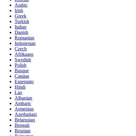
Arabic
Irish
Greek
Turkish
Italian
Danish
Romanian
Indonesian
Czech
Afrikaans
Swedish
Polish
Basque
Catalan
Esperanto
Hindi
Lao
Albanian
Amharic
Armenian
Azerbaijani
Belarusian
Bengali
Bosnian