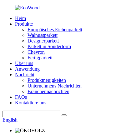
Heim
Produkte
Europäisches Eichenparkett
Walnussparkett
Designerparkett
Parkett in Sonderform
Chevron
Fertigparkett
Über uns
Anwendung
Nachricht
Produktneuigkeiten
Unternehmens Nachrichten
Branchennachrichten
FAQs
Kontaktiere uns
English